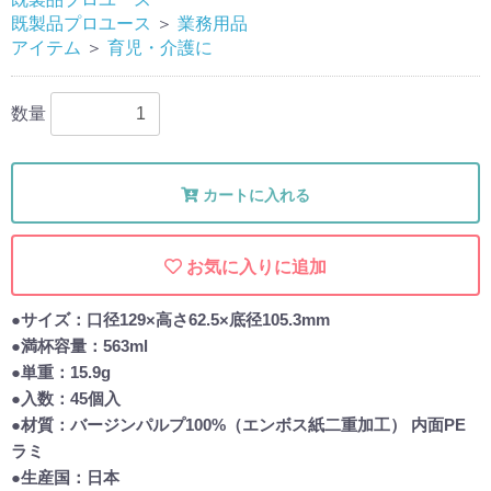
既製品プロユース
＞
業務用品
アイテム
＞
育児・介護に
数量
カートに入れる
お気に入りに追加
●サイズ：口径129×高さ62.5×底径105.3mm
●満杯容量：563ml
●単重：15.9g
●入数：45個入
●材質：バージンパルプ100%（エンボス紙二重加工） 内面PE
ラミ
●生産国：日本