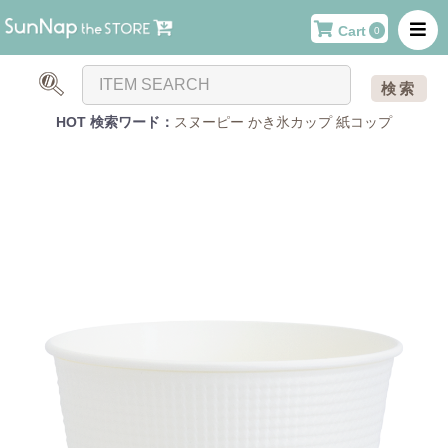
Cart
0
検索
HOT 検索ワード：
スヌーピー
かき氷カップ
紙コップ