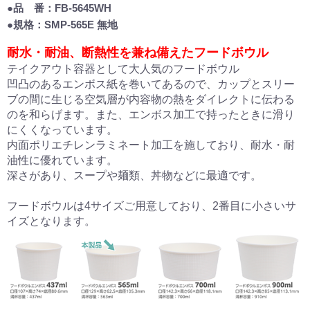
●品 番：FB-5645WH
●規格：SMP-565E 無地
耐水・耐油、断熱性を兼ね備えたフードボウル
テイクアウト容器として大人気のフードボウル
凹凸のあるエンボス紙を巻いてあるので、カップとスリー
ブの間に生じる空気層が内容物の熱をダイレクトに伝わる
のを和らげます。また、エンボス加工で持ったときに滑り
にくくなっています。
内面ポリエチレンラミネート加工を施しており、耐水・耐
油性に優れています。
深さがあり、スープや麺類、丼物などに最適です。
フードボウルは4サイズご用意しており、2番目に小さいサ
イズとなります。