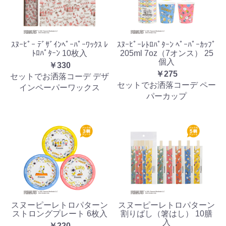
ｽﾇｰﾋﾟｰ ﾃﾞｻﾞｲﾝﾍﾟｰﾊﾟｰﾜｯｸｽ ﾚ
ｽﾇｰﾋﾟｰﾚﾄﾛﾊﾟﾀｰﾝ ﾍﾟｰﾊﾟｰｶｯﾌﾟ
ﾄﾛﾊﾟﾀｰﾝ 10枚入
205ml 7oz（7オンス） 25
個入
￥330
￥275
セットでお洒落コーデ デザ
セットでお洒落コーデ ペー
インペーパーワックス
パーカップ
スヌーピーレトロパターン
スヌーピーレトロパターン
ストロングプレート 6枚入
割りばし（箸はし） 10膳
入
￥220