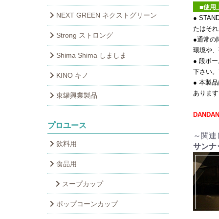
■使用
NEXT GREEN ネクストグリーン
● ST
たはそれ
Strong ストロング
●通常の
環境や、
Shima Shima しましま
● 段ボ
下さい。
KINO キノ
● 本製
あります
東罐興業製品
DAND
プロユース
～関連
飲料用
サンナ
食品用
スープカップ
ポップコーンカップ