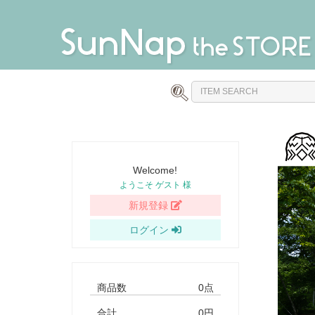
Welcome!
ようこそ ゲスト 様
新規登録
ログイン
商品数
0点
合計
0円