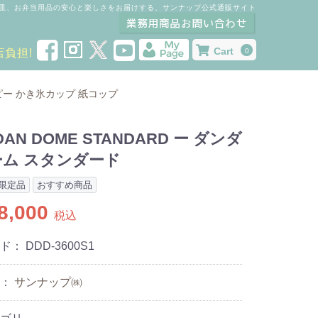
皿、お弁当用品の安心と楽しさをお届けする、サンナップ公式通販サイト
Cart
店負担!
0
ピー
かき氷カップ
紙コップ
DAN DOME STANDARD ー ダンダ
ム スタンダード
限定品
おすすめ商品
8,000
税込
ード：
DDD-3600S1
ー：
サンナップ㈱