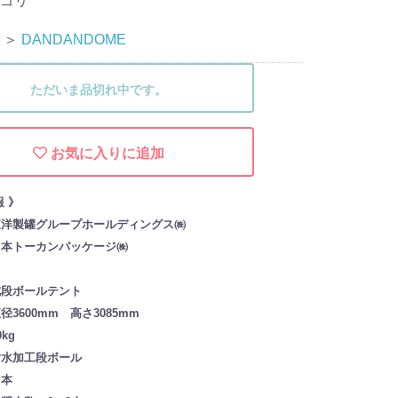
ゴリ
＞
DANDANDOME
ただいま品切れ中です。
お気に入りに追加
報 》
東洋製罐グループホールディングス㈱
日本トーカンパッケージ㈱
式段ボールテント
3600mm 高さ3085mm
kg
耐水加工段ボール
日本