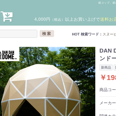
紙コップ、紙
4,000円
以上
お買い上げで
送料お
（税込）
検索
HOT 検索ワード：
スヌー
DAN 
ンドー
新商品
￥19
商品コ
メーカ