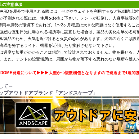
上の注意事項
ANDARDを屋外で使用される際には、ペグやウェイトを利用するなど転倒防
が予測される際には、使用をお控え下さい。テントが転倒し、人身事故等の
降雨や風勢の環境下であれば、1〜2ヶ月程度は大きな問題はなく使用するこ
強烈な直射日光に曝される場所等に設置した場合は、製品の劣化を早める可
ール製品のため、火気を近づけると火災の恐れがあります。火気の近くには設
高温を発するライト、機器を近付けたり接触させないで下さい。
品は過度な加重がかかることは想定して設計されておりません。物を乗せる、
。また、テントの設置場所は、周囲から物が落下する恐れのない場所を選ん
ANDOME発送について▶▶▶大型かつ複数梱包となりますので発送まで1週間
して～
ップアウトドアブランド「アンドスケープ」