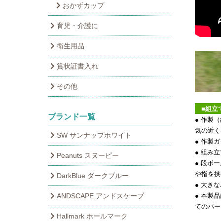
おかずカップ
育児・介護に
衛生用品
賞状証書入れ
その他
■組立
ブランド一覧
● 作製
気の近く
SW サンナップホワイト
● 作製
● 組み
Peanuts スヌーピー
● 段ボ
や指を挟
DarkBlue ダークブルー
● 大き
ANDSCAPE アンドスケープ
● 本製
てのパー
Hallmark ホールマーク