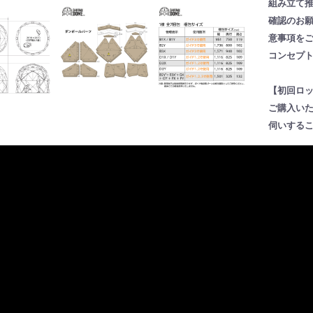
組み立て推
確認のお
意事項を
コンセプ
【初回ロ
ご購入い
伺いする