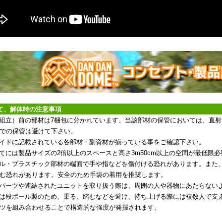
て、解体時の注意事項
（組立）前の部材は7梱包に分かれています。当該部材の保管においては、直
での保管は避けて下さい。
ガイドに記載されている各部材・副資材が揃っている事をご確認下さい。
立てには製品サイズの2倍以上のスペースと高さ3m50cm以上の空間が最低限
ール・プラスチック部材の端面で手や指などを傷付ける恐れがあります。また
む恐れがあります。安全のため手袋の着用を推奨します。
なパーツや連結されたユニットを取り扱う際は、周囲の人や器物にあたらない
品は段ボール製のため、乗る、踏むなどを避け、持ち上げる際には複数人で支
ツを組み合わせることで構造的な強度が発揮されます。