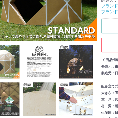
関連カテ
ブランド
ブランド
《 商品情
発売元：
製造元：
組み立て
大きさ：直径
重 さ：80
材 質：
生産国：