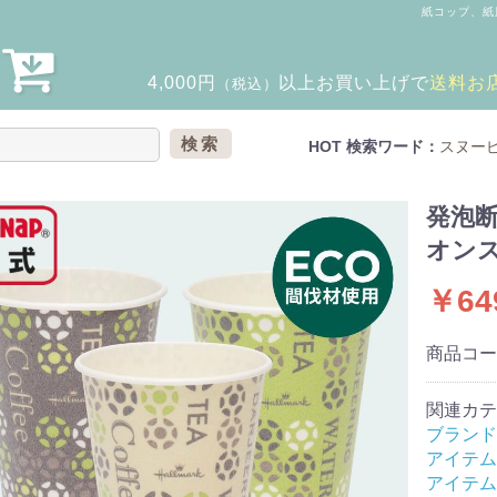
紙コップ、紙
4,000円
以上
お買い上げで
送料お
（税込）
検索
HOT 検索ワード：
スヌー
発泡断熱
オンス
￥64
商品コ
関連カテ
ブランド
アイテム
アイテム