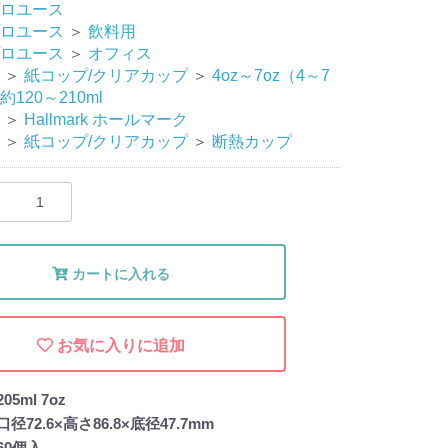
ロユース
ロユース
＞
飲料用
ロユース
＞
オフィス
＞
紙コップ/クリアカップ
＞
4oz～7oz（4～7
120～210ml
＞
Hallmark ホールマーク
＞
紙コップ/クリアカップ
＞
断熱カップ
カートに入れる
お気に入りに追加
5ml 7oz
72.6×高さ86.8×底径47.7mm
60個入