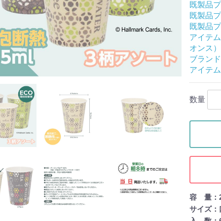
既製品プ
既製品プ
既製品プ
アイテム
オンス）約
ブランド
アイテム
数量
容 量：20
サイズ：口径
入 数：