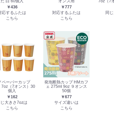
た 白 60個入
オンス用
7oz（7
￥436
￥777
対応するふたは
対応するふたは
同じ
こちら
こちら
ノペーパーカップ
発泡断熱カップ HMカフ
l 7oz（7オンス）30
ェ 275ml 9oz ９オンス
個入
50個
￥162
￥677
じ大きさ7ozは
サイズ違いは
こちら
こちら