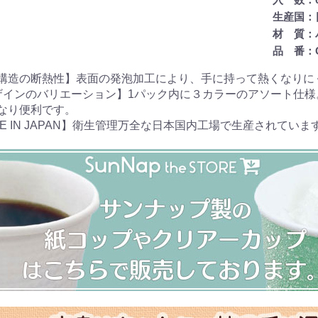
生産国：
材 質：
品 番：C
構造の断熱性】表面の発泡加工により、手に持って熱くなりにく
ザインのバリエーション】1パック内に３カラーのアソート仕
なり便利です。
DE IN JAPAN】衛生管理万全な日本国内工場で生産されていま