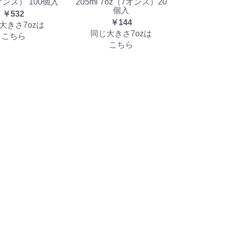
オンス） 100個入
205ml 7oz（7オンス）20
個入
￥532
￥144
大きさ7ozは
同じ大きさ7ozは
こちら
こちら