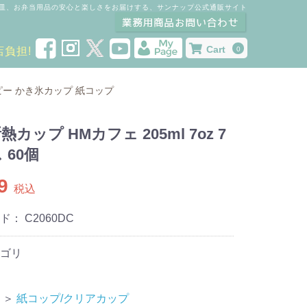
皿、お弁当用品の安心と楽しさをお届けする、サンナップ公式通販サイト
Cart
店負担!
0
ピー
かき氷カップ
紙コップ
カップ HMカフェ 205ml 7oz 7
 60個
9
税込
ード：
C2060DC
ゴリ
＞
紙コップ/クリアカップ