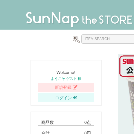
Welcome!
ようこそ ゲスト 様
新規登録
ログイン
商品数
0点
合計
0円