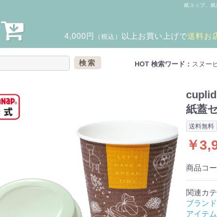
紙コップ、紙
4,000円
以上
お買い上げで
送料お
（税込）
検索
HOT 検索ワード：
スヌー
cup
紙蓋セッ
送料無料
￥3,
商品コ
関連カテ
ブランド
アイテム