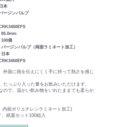
日本
バージンパルプ
RK3450EFS
85.0mm
100個
： バージンパルプ（両面ラミネート加工）
 日本
RK3450EFS
、外面に熱を伝えにくく手に持って熱さを感じ
容量。たっぷり入った量をお飲みいただけます。
なので、温かい飲み物をいれたままでも柔らか
、内面ポリエチレンラミネート加工)
す。紙蓋セット100組入