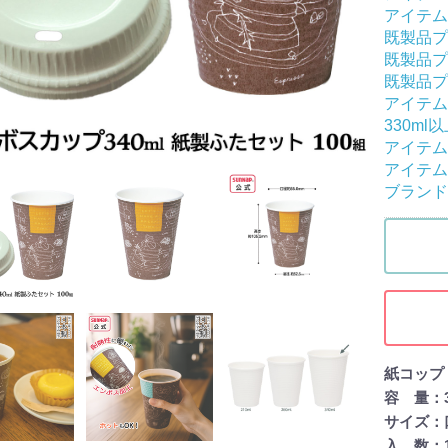
アイテム
既製品プ
既製品プ
既製品プ
アイテム
330ml
アイテム
アイテム
ブランド
紙コップ
容 量：34
サイズ：口径
入 数：1