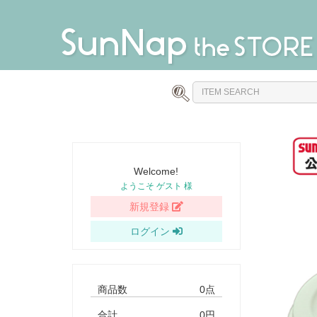
Welcome!
ようこそ ゲスト 様
新規登録
ログイン
商品数
0点
合計
0円