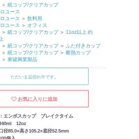
＞
紙コップ/クリアカップ
ロユース
ロユース
＞
飲料用
ロユース
＞
オフィス
＞
紙コップ/クリアカップ
＞
11oz以上 約
以上
＞
紙コップ/クリアカップ
＞
ふた付きカップ
＞
紙コップ/クリアカップ
＞
断熱カップ
＞
東罐興業製品
ただいま品切れ中です。
お気に入りに追加
：エンボスカップ ブレイクタイム
0ml 12oz
85.0×高さ105.2×底径52.5mm
00個入