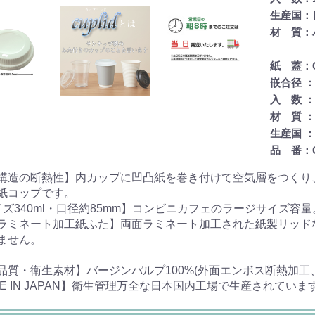
生産国：
材 質：
紙 蓋：C
嵌合径 ： 
入 数 ： 
材 質 
生産国 ：
品 番：C
構造の断熱性】内カップに凹凸紙を巻き付けて空気層をつくり
紙コップです。
イズ340ml・口径約85mm】コンビニカフェのラージサイズ
ラミネート加工紙ふた】両面ラミネート加工された紙製リッド
ません。
品質・衛生素材】バージンパルプ100%(外面エンボス断熱加工
DE IN JAPAN】衛生管理万全な日本国内工場で生産されていま