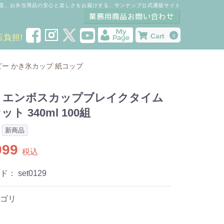
皿、お弁当用品の安心と楽しさをお届けする、サンナップ公式通販サイト
Cart
店負担!
0
ピー
かき氷カップ
紙コップ
lid エンボスカップブレイクタイム
ト 340ml 100組
新商品
999
税込
ード：
set0129
ゴリ