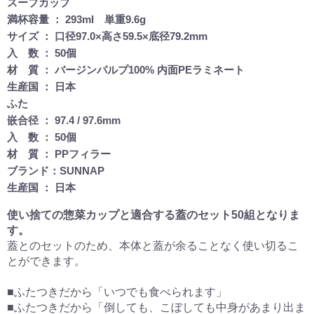
スープカップ
満杯容量 ： 293ml 単重9.6g
サイズ ： 口径97.0×高さ59.5×底径79.2mm
入 数 ： 50個
材 質 ： バージンパルプ100% 内面PEラミネート
生産国 ： 日本
ふた
嵌合径 ： 97.4 / 97.6mm
入 数 ： 50個
材 質 ： PPフィラー
ブランド：SUNNAP
生産国 ： 日本
使い捨ての惣菜カップと適合する蓋のセット50組となりま
す。
蓋とのセットのため、本体と蓋が余ることなく使い切るこ
とができます。
■ふたつきだから「いつでも食べられます」
■ふたつきだから「倒しても、こぼしても中身があまり出ま