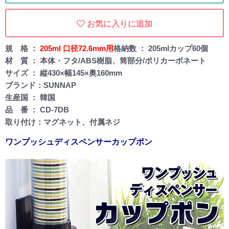
お気に入りに追加
規 格 ：
205ml 口径72.6mm用
格納数 ： 205mlカップ60個
材 質 ： 本体・フタ/ABS樹脂、筒部分/ポリカーボネート
サイズ ： 縦430×幅145×奥160mm
ブランド：SUNNAP
生産国 ： 韓国
品 番 ： CD-7DB
取り付け：マグネット、付属ネジ
ワンプッシュディスペンサーカップポン