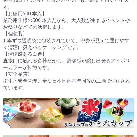
長さ16cm だから丈の高いカップにも、底まで届くサイズで
す。
【お徳用500 本入】
業務用仕様の500 本入だから、大人数が集まるイベントや
お祭りなどで大活躍します。
【個包装】
1 本ずつ透明袋に包装されていて、中身が見えて選びやす
く清潔に扱えパッケージングです。
【清潔感ある白色】
直接口に触れる食器だから、清潔感が醸し出せるアイボリ
ーカラーが特徴です。
【安全品質】
衛生・安全管理万全な日本国内基準同等の工場で生産され
ています。