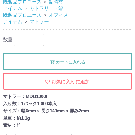
既製品プロユース
＞
副資材
アイテム
＞
カトラリー・箸
既製品プロユース
＞
オフィス
アイテム
＞
マドラー
数量
カートに入れる
お気に入りに追加
マドラー：MDB1000F
入り数：1パック1,000本入
サイズ：幅6mm x 長さ140mm x 厚み2mm
単重：約1.1g
素材：竹