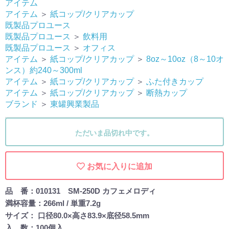
アイテム
アイテム
＞
紙コップ/クリアカップ
既製品プロユース
既製品プロユース
＞
飲料用
既製品プロユース
＞
オフィス
アイテム
＞
紙コップ/クリアカップ
＞
8oz～10oz（8～10オ
ンス）約240～300ml
アイテム
＞
紙コップ/クリアカップ
＞
ふた付きカップ
アイテム
＞
紙コップ/クリアカップ
＞
断熱カップ
ブランド
＞
東罐興業製品
ただいま品切れ中です。
お気に入りに追加
品 番：010131 SM-250D カフェメロディ
満杯容量：266ml / 単重7.2g
サイズ： 口径80.0×高さ83.9×底径58.5mm
入 数：100個入